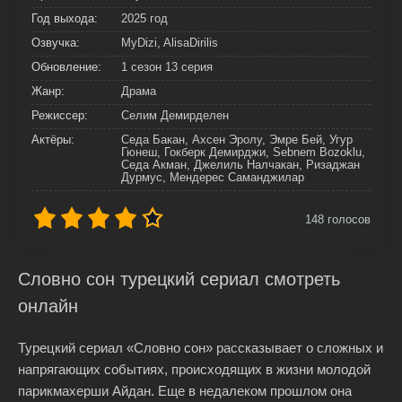
Год выхода:
2025 год
Озвучка:
MyDizi, AlisaDirilis
Обновление:
1 сезон 13 серия
Жанр:
Драма
Режиссер:
Селим Демирделен
Актёры:
Седа Бакан, Ахсен Эролу, Эмре Бей, Угур
Гюнеш, Гокберк Демирджи, Sebnem Bozoklu,
Седа Акман, Джелиль Налчакан, Ризаджан
Дурмус, Мендерес Саманджилар
148
голосов
Словно сон турецкий сериал смотреть
онлайн
Турецкий сериал «Словно сон» рассказывает о сложных и
напрягающих событиях, происходящих в жизни молодой
парикмахерши Айдан. Еще в недалеком прошлом она