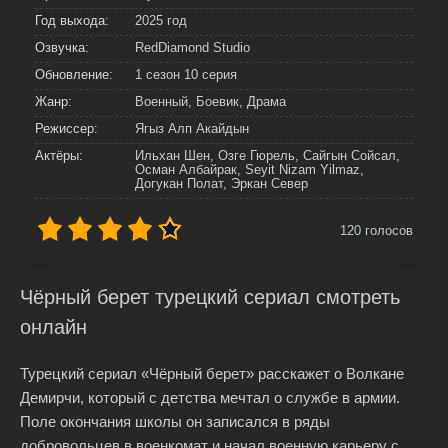
Год выхода:
2025 год
Озвучка:
RedDiamond Studio
Обновление:
1 сезон 10 серия
Жанр:
Военный, Боевик, Драма
Режиссер:
Ягыз Алп Акайдын
Актёры:
Ильхан Шен, Озге Гюрель, Сайгын Сойсал,
Осман Албайрак, Seyit Nizam Yilmaz,
Догукан Полат, Эркан Север
120
голосов
Чёрный берет турецкий сериал смотреть
онлайн
Турецкий сериал «Чёрный берет» расскажет о Волкане
Демирчи, который с детства мечтал о службе в армии.
Поле окончания школы он записался в ряды
добровольцев в военкомат и начал военную карьеру с