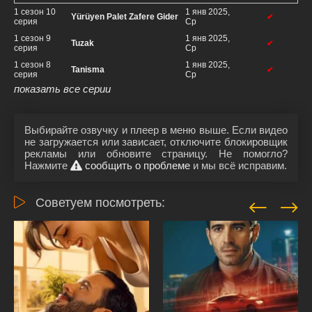
1 сезон 10
1 янв 2025,
Yürüyen Palet Zafere Gider
✔
серия
Ср
1 сезон 9
1 янв 2025,
Tuzak
✔
серия
Ср
1 сезон 8
1 янв 2025,
Tanisma
✔
серия
Ср
показать все серии
Выбирайте озвучку и плеер в меню выше. Если видео
не загружается или зависает, отключите блокировщик
рекламы или обновите страницу. Не помогло?
Нажмите
сообщить о проблеме
и мы всё исправим.
Советуем посмотреть: