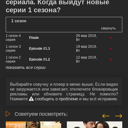
сериала. Когда выйдут новые
серии 1 сезона?
1 сезон
свернуть
1 сезон 4
26 мар 2019,
Finale
✔
серия
Вт
1 сезон 3
19 мар 2019,
Episode #1.3
✔
серия
Вт
1 сезон 2
12 мар 2019,
Episode #1.2
✔
серия
Вт
показать все серии
Выбирайте озвучку и плеер в меню выше. Если видео
не загружается или зависает, отключите блокировщик
рекламы или обновите страницу. Не помогло?
Нажмите
сообщить о проблеме
и мы всё исправим.
Советуем посмотреть: