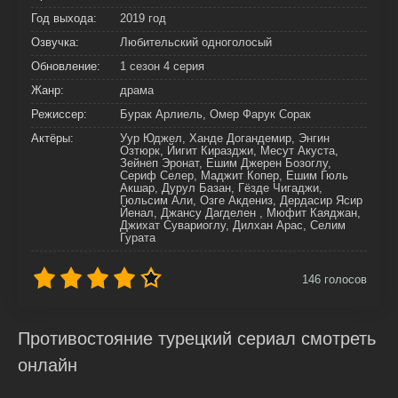
Год выхода:
2019 год
Озвучка:
Любительский одноголосый
Обновление:
1 сезон 4 серия
Жанр:
драма
Режиссер:
Бурак Арлиель, Омер Фарук Сорак
Актёры:
Уур Юджел, Ханде Догандемир, Энгин
Озтюрк, Йигит Киразджи, Месут Акуста,
Зейнеп Эронат, Ешим Джерен Бозоглу,
Сериф Селер, Маджит Копер, Ешим Гюль
Акшар, Дурул Базан, Гёзде Чигаджи,
Гюльсим Али, Озге Акдениз, Дердасир Ясир
Йенал, Джансу Дагделен , Мюфит Каяджан,
Джихат Сувариоглу, Дилхан Арас, Селим
Гурата
146
голосов
Противостояние турецкий сериал смотреть
онлайн