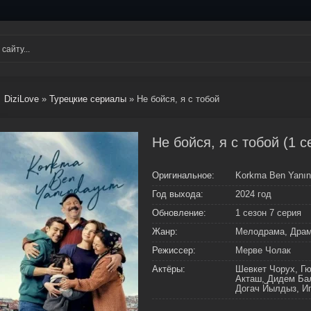
DiziLove
»
Турецкие сериалы
» Не бойся, я с тобой
Не бойся, я с тобой (1 
Оригинальное:
Korkma Ben Yanı
Год выхода:
2024 год
Обновление:
1 сезон 7 серия
Жанр:
Мелодрама, Дра
Режиссер:
Мерве Чолак
Актёры:
Шевкет Чорух, Г
Акташ, Дидем Ба
Догач Йылдыз, И