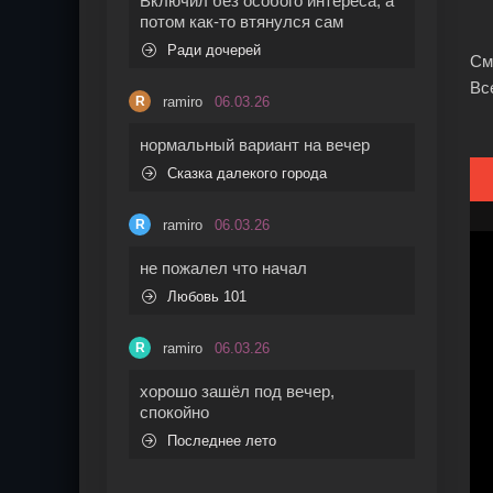
Включил без особого интереса, а
потом как-то втянулся сам
Ради дочерей
См
Вс
ramiro
06.03.26
R
нормальный вариант на вечер
Сказка далекого города
ramiro
06.03.26
R
не пожалел что начал
Любовь 101
ramiro
06.03.26
R
хорошо зашёл под вечер,
спокойно
Последнее лето