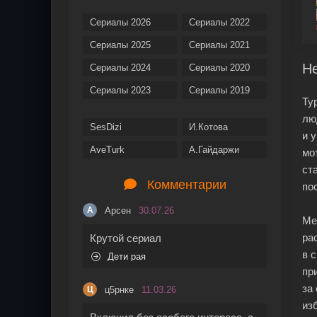
Сериалы 2026
Сериалы 2022
Сериалы 2025
Сериалы 2021
Не
Сериалы 2024
Сериалы 2020
Сериалы 2023
Сериалы 2019
Ту
лю
SesDizi
И.Котова
и 
AveTurk
А.Гайдаржи
мо
ст
Комментарии
по
Арсен
30.07.26
А
Ме
ра
Крутой сериал
в 
Дети рая
пр
за
ц5рнке
11.03.26
Ц
из