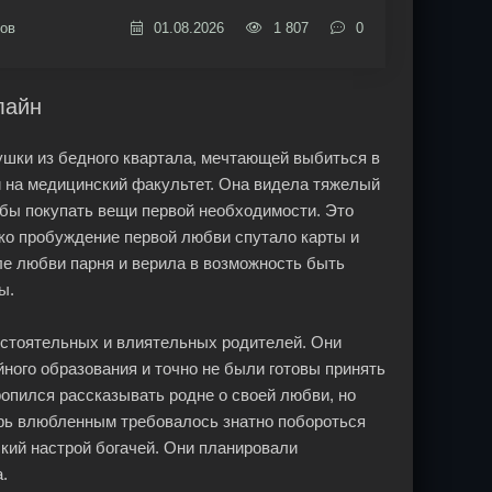
ов
01.08.2026
1 807
0
лайн
ушки из бедного квартала, мечтающей выбиться в
и на медицинский факультет. Она видела тяжелый
тобы покупать вещи первой необходимости. Это
ко пробуждение первой любви спутало карты и
ле любви парня и верила в возможность быть
ы.
состоятельных и влиятельных родителей. Они
йного образования и точно не были готовы принять
ропился рассказывать родне о своей любви, но
ерь влюбленным требовалось знатно побороться
ский настрой богачей. Они планировали
.