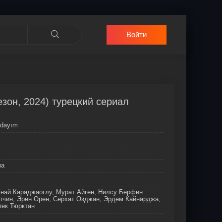
Войти
сезон, 2024) турецкий сериал
ndayım
ма
юнай Караджаоглу, Мурат Айген, Нилсу Берфин
лчин, Эрен Орен, Серхат Озджан, Эрдем Кайнарджа,
пек Тюрктан