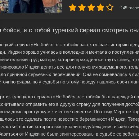
145
голос
 бойся, я с тобой турецкий сериал смотреть он
рецкий сериал «Не бойся, я с тобой» рассказывает историю дев
ди. Инджи хорошо училась в колледже и мечтала о поступлени
унизительный труд матери, которой приходилось гнуть спину, ч
тивировало Инджи делать все для получения задуманного, толь
ало причиной серьезных переживаний. Она не сомневалась в си
стоянно рядом, но у судьбы по этому поводу нашлись свои план
рт из турецкого сериала «Не бойся, я с тобой» был надеждой 
ссчитывали отправить его в другую страну для получения досто
своем доме простушку в качестве невестки. Поэтому Мерт не то
ишлось это сделать после новости о беременности Инджи. Теп
 счастье, против которого выступали предубеждения и скептиче
бавиться от Инджи не были заинтересованы в судьбе ее ребенка