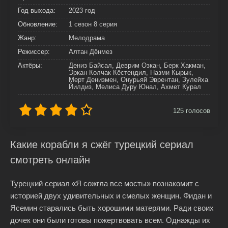
Год выхода:
2023 год
Обновление:
1 сезон 8 серия
Жанр:
Мелодрама
Режиссер:
Алтан Дёнмез
Актёры:
Дениз Байсал, Деврим Озкан, Берк Хакман,
Эркан Колчак Кёстендил, Назми Кырык,
Мерт Денизмен, Онурьяй Эврентан, Зулейха
Йилдиз, Мелиса Дуру Юнал, Ахмет Курал
125
голосов
Какие корабли я сжёг турецкий сериал
смотреть онлайн
Турецкий сериал «Я сожгла все мосты» познакомит с
историей двух удивительных и смелых женщин. Фидан и
Ясемин старались быть хорошими матерями. Ради своих
дочек они были готовы пожертвовать всем. Однажды их