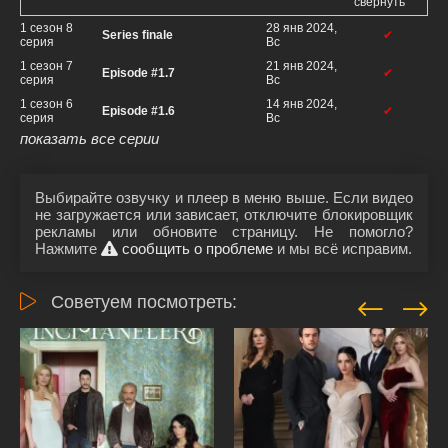
свернуть
1 сезон 8
28 янв 2024,
Series finale
✔
серия
Вс
1 сезон 7
21 янв 2024,
Episode #1.7
✔
серия
Вс
1 сезон 6
14 янв 2024,
Episode #1.6
✔
серия
Вс
показать все серии
Выбирайте озвучку и плеер в меню выше. Если видео
не загружается или зависает, отключите блокировщик
рекламы или обновите страницу. Не помогло?
Нажмите
сообщить о проблеме
и мы всё исправим.
Советуем посмотреть: