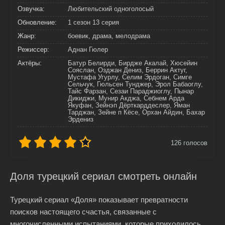
Озвучка:
Любительский одноголосый
Обновление:
1 сезон 13 серия
Жанр:
боевик, драма, мелодрама
Режиссер:
Аднан Гюлер
Актёры:
Батур Белирди, Бирдже Акалай, Хюсейин
Сояслан, Озджан Дениз, Беррин Актуг,
Мустафа Угурлу, Селим Эрдоган, Симге
Сельчук, Гюльсен Тунджер, Эрол Бабаоглу,
Тайс Фарзан, Сезаи Параджиоглу, Пынар
Дикиджи, Мунир Акджа, Себнем Арда
Якуфан, Зейнэп Дёрткарддеслер, Яман
Тарджан, Зейне п Кёсе, Орхан Айдин, Бахар
Эрдениз
126
голосов
Доля турецкий сериал смотреть онлайн
Турецкий сериал «Доля» показывает превратности
поисков настоящего счастья, связанные с
многочисленными испытаниями, которые приходилось