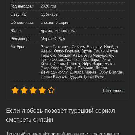
Год выхода:
2020 год
Озвучка:
Субтитры
Обновление:
1 сезон 3 серия
Жанр:
драма, мелодрама
Режиссер:
Мурат Онбул
Актёры:
Эркан Петеккая, Себнем Бозоклу, Илайда
Чевик, Оикю Гюрман, Эртан Сабан, Алтан
Гёрдюм, Мехмет Атай, Угур Чавушоглу,
Тугче Эрсой, Аслыхан Малбора, Йигит
Кочак, Селим Гюрата, Эбру Эмре, Букет
Экер Кабал, Дефне Пириччи, Дилан
Демирджиоглу, Диляра Манав, Эбру Билгин ,
Пинар Картал, Нурдан Тунай Кекеч
135
голосов
Если любовь позовёт турецкий сериал
смотреть онлайн
Турецкий сериал «Если любовь позовет» расскажет о