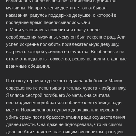
изменилась после вынесения обвинений в убийстве
мужчины. На протяжении дести лет он отбывал
наказания, радуясь поддержке девушке, с которой в
последнее время переписывались. Они
с Мави условились пожениться сразу после
освобождения мужчины, чему он был искренне рад. Али
успел искренне полюбить привлекательную девушку,
встреча с которой усилила его чувства. Влюбленные не
стали откладывать торжество, решая выполнить данные
взаимные обещания.
По факту героиня турецкого сериала «Любовь и Мави»
совершенно не испытывала теплых чувств к избраннику.
Являясь сестрой погибшего Ахмета, она считала
необходимым подобраться поближе к его убийце ради
мести. Новоявленного супруга девушка планировала
убить сразу после бракосочетания ради осуществления
давней мести. Она даже не подозревала, что на самом
деле не Али является настоящим виновником трагедии.