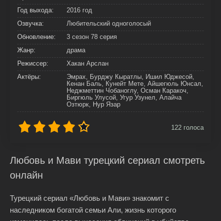
Год выхода:
2016 год
Озвучка:
Любительский одноголосый
Обновление:
3 сезон 78 серия
Жанр:
драма
Режиссер:
Хакан Арслан
Актёры:
Эмрах, Бурджу Кыратлы, Ишил Юджесой,
Кенан Баль, Кунейт Мете, Айшегюль Юнсал,
Неджметтин Чобаноглу, Осман Каракоч,
Биргюль Улусой, Угур Узунел, Алайча
Озтюрк, Нур Язар
122
голоса
Любовь и Мави турецкий сериал смотреть
онлайн
Турецкий сериал «Любовь и Мави» знакомит с
наследником богатой семьи Али, жизнь которого