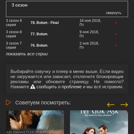
3 сезон
свернуть
3 сезон 9
16 ноя 2018,
78. Bolum - Final
✔
серия
Пт
3 сезон 8
9 ноя 2018,
77. Bolum
✔
серия
Пт
3 сезон 7
2 ноя 2018,
76. Bolum
✔
серия
Пт
показать все серии
Выбирайте озвучку и плеер в меню выше. Если видео
не загружается или зависает, отключите блокировщик
рекламы или обновите страницу. Не помогло?
Нажмите
сообщить о проблеме
и мы всё исправим.
Советуем посмотреть: