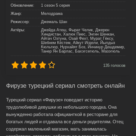
Обновление:
1 сезон 5 серия
Жанр:
Мелодрама
Режиссер:
Джемаль Шан
Актёры:
Джейда Атеш, Фырат Челик, Джерен
Хиндистан, Халюк Пиес, Энгин Шенкан,
Айтач Озтуна, Озай Фехт, Мурат Гёксу,
Шебнем Кёстем, Айкут Игдели, Йылдыз
Кюльтюр, Нурхайят Боз, Инчинур Дешдемир,
Танер Ян Барлас, Бахэгсегюль, Мазэгюль
135
голосов
Фирузе турецкий сериал смотреть онлайн
Турецкий сериал «Фирузе» поведает историю
трудолюбивой девушки из небольшого городка. Она
вынужденно работала официанткой в ресторане для
богатых людей и отдавала все деньги родителям. Отец
содержал маленький магазин, мать занималась